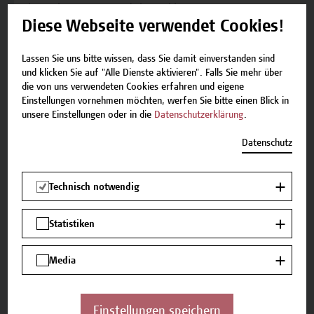
besteht aus 12 Modulen inklusive einer
Abschlussarbeit und -prüfung. Nach
Diese Webseite verwendet Cookies!
erfolgreicher Leistungsüberprüfung schließen
die Teilnehmer*innen mit dem Zertifikat „Public
Lassen Sie uns bitte wissen, dass Sie damit einverstanden sind
Affairs Practitioner“ ab.
und klicken Sie auf "Alle Dienste aktivieren". Falls Sie mehr über
die von uns verwendeten Cookies erfahren und eigene
Einstellungen vornehmen möchten, werfen Sie bitte einen Blick in
Vortragende
unsere Einstellungen oder in die
Datenschutzerklärung
.
Stefan Haslinger BSc
Datenschutz
Tobias Krammer BA
Veranstaltungsort
Technisch notwendig
Campus Wien Academy
Favoritenstraße 222
Statistiken
1100 Wien
Media
Teilnahmegebühr
Die Teilnahmegebühr wird zeitnah bekannt
gegeben.
Einstellungen speichern