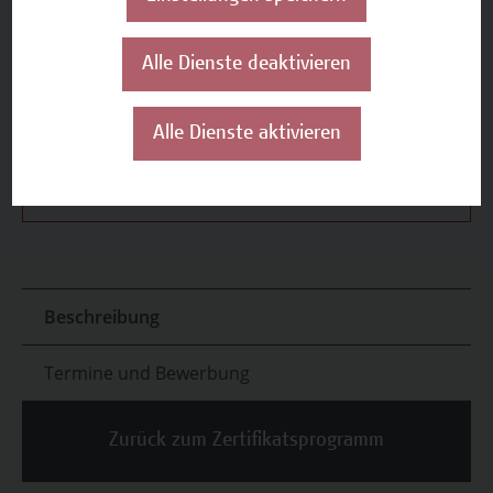
Die Pauschale des Zertifikatsprogramms
umfasst Mittagessen sowie Verpflegung in den
Pausen (Snacks, Getränke).
Alle Dienste deaktivieren
Alle Dienste aktivieren
Termine und Bewerbung
Beschreibung
Termine und Bewerbung
Zurück zum Zertifikatsprogramm