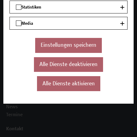
Mehr Infos gewünscht?
Statistiken
Media
Unser Angebot
Seminare und Zertifikatsprogramme
Einstellungen speichern
Inhouse-Weiterbildung
Beratungsleistungen
Alle Dienste deaktivieren
Über uns
Die Campus Wien Academy
Alle Dienste aktivieren
Referenzen und Partner*innen
Unser Team
News
Termine
Kontakt