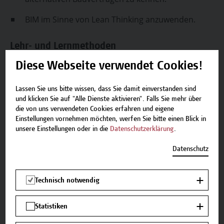
BIM im Sinne von Lean Thinking anzuwenden.
Lehr- und Lernmethoden
Diese Webseite verwendet Cookies!
In diesem Modul werden folgende Lehr- und
Lernmethode eingesetzt: Vortrag, Diskussion
Lassen Sie uns bitte wissen, dass Sie damit einverstanden sind
und klicken Sie auf "Alle Dienste aktivieren". Falls Sie mehr über
Zu den Vortragenden
die von uns verwendeten Cookies erfahren und eigene
Einstellungen vornehmen möchten, werfen Sie bitte einen Blick in
unsere Einstellungen oder in die
Datenschutzerklärung
.
Mag. Thomas Kurz
Datenschutz
Technisch notwendig
Bmstr. Dipl.-Ing. Walter
Haberfellner
Statistiken