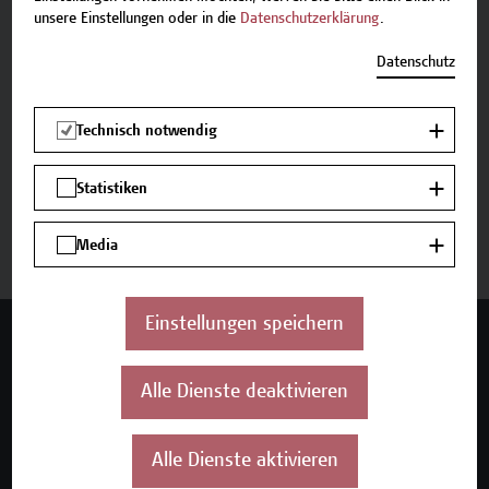
unsere Einstellungen oder in die
Datenschutzerklärung
.
Termine und Bewerbung
Datenschutz
Technisch notwendig
Beschreibung
Statistiken
Termine und Bewerbung
Media
Einstellungen speichern
Mehr Infos gewünscht?
Alle Dienste deaktivieren
Unser Angebot
Alle Dienste aktivieren
Seminare und Zertifikatsprogramme