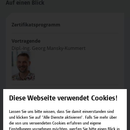
Auf einen Blick
Zertifikatsprogramm
Vortragende
Dipl.-Ing. Georg Mansky-Kummert
Veranstaltungsort
Diese Webseite verwendet Cookies!
FH Campus Wien
Favoritenstraße 226
1100 Wien
Lassen Sie uns bitte wissen, dass Sie damit einverstanden sind
und klicken Sie auf "Alle Dienste aktivieren". Falls Sie mehr über
die von uns verwendeten Cookies erfahren und eigene
Einstellungen vornehmen möchten, werfen Sie bitte einen Blick in