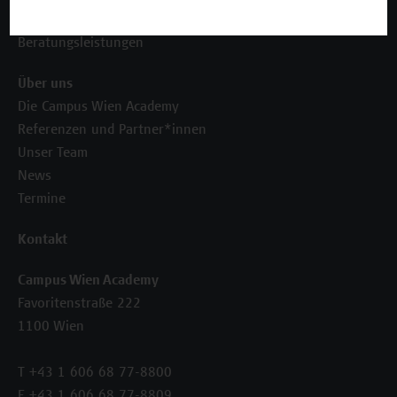
Inhouse-Weiterbildung
Beratungsleistungen
Über uns
Die Campus Wien Academy
Referenzen und Partner*innen
Unser Team
News
Termine
Kontakt
Campus Wien Academy
Favoritenstraße 222
1100 Wien
T +43 1 606 68 77-8800
F +43 1 606 68 77-8809