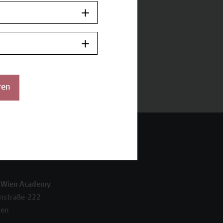
ren
 Wien Academy
enstraße 222
ien