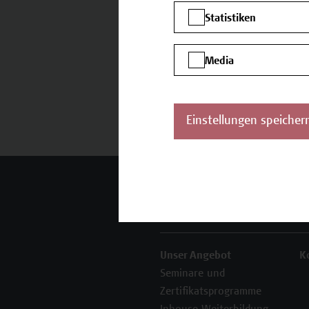
sobald ein Termin wieder ver
Statistiken
Informieren Sie mich
Media
Einstellungen speicher
Mehr Infos gewünscht?
Unser Angebot
K
Seminare und
Zertifikatsprogramme