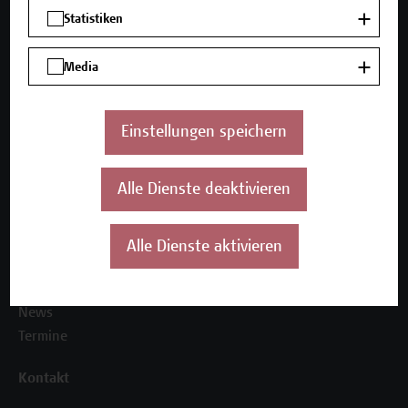
Mehr Infos gewünscht?
Statistiken
Media
Unser Angebot
Seminare und Zertifikatsprogramme
Einstellungen speichern
Inhouse-Weiterbildung
Beratungsleistungen
Alle Dienste deaktivieren
Über uns
Die Campus Wien Academy
Alle Dienste aktivieren
Referenzen und Partner*innen
Unser Team
News
Termine
Kontakt