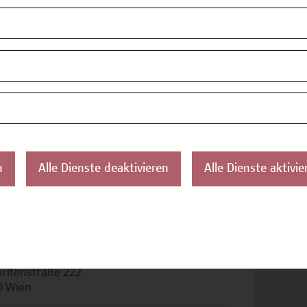
ifikatsprogramm Public Affairs
 Zertifikatsprogramm umfasst 15 ECTS,
eht aus 12 Modulen inklusive einer
hlussarbeit und -prüfung. Nach
lgreicher Leistungsüberprüfung schließen
Teilnehmer*innen mit dem Zertifikat „Public
irs Practitioner“ ab.
Ronald Pichler
n
Alle Dienste deaktivieren
Alle Dienste aktivie
pus Wien Academy
ritenstraße 222
0 Wien