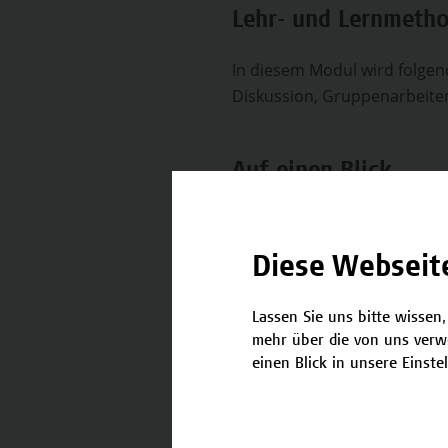
Lehr- und Lernmeth
In diesem Modul wird folgen
Diskussion, Gruppenarbeite
Auf einen Blick
Diese Webseit
Zielgruppe
Beru
Mita
Unt
Lassen Sie uns bitte wissen,
sowi
mehr über die von uns verw
Bran
einen Blick in unsere Einste
hier
Gru