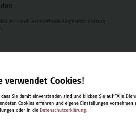
oden
de Lehr- und Lernmethode eingesetzt: Vortrag,
n.
e verwendet Cookies!
fseinsteiger*innen, junge
rbeiter*innen aus Agenturen,
ernehmen, Kammern, Verbänden, NGO etc.
 dass Sie damit einverstanden sind und klicken Sie auf "Alle Dienst
e Interessierte, die in die Public Affairs-
endeten Cookies erfahren und eigene Einstellungen vornehmen m
che ein- oder umsteigen wollen, erhalten
llungen oder in die
Datenschutzerklärung
.
 für diesen Beruf eine solide
ndausbildung.