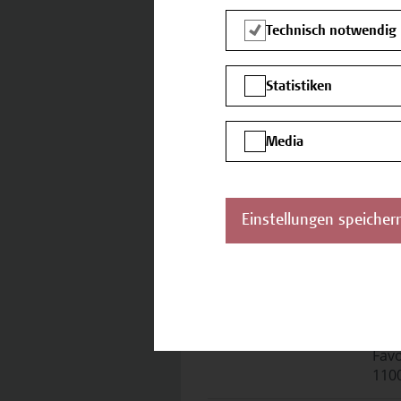
Zertifikatsprogramm
Zert
Technisch notwendig
Abschluss
Das
best
Statistiken
Absc
erfo
die 
Media
Affa
Vortragende
Dr. 
Einstellungen speicher
Veranstaltungsort
Cam
Favo
110