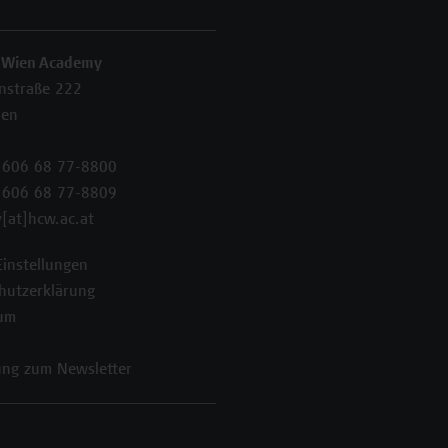
 Wien Academy
enstraße 222
ien
 606 68 77-8800
 606 68 77-8809
[at]hcw.ac.at
Einstellungen
hutzerklärung
um
ng zum Newsletter