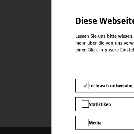
Diese Webseit
Lassen Sie uns bitte wissen,
Kontakt
mehr über die von uns verw
einen Blick in unsere Einste
Falls Sie noch Fragen habe
benötigen, stehen wir gerne
Team Campus Wien Acade
E-Mail:
academy[at]hcw.ac.at
Technisch notwendig
Tel.: +43 1 606 6877-8800
Statistiken
Media