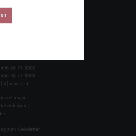
ren
 Wien Academy
enstraße 222
ien
 606 68 77-8800
 606 68 77-8809
[at]hcw.ac.at
Einstellungen
hutzerklärung
um
ng zum Newsletter