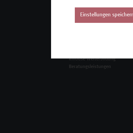
Mehr Infos gewünscht?
Einstellungen speicher
Unser Angebot
K
Seminare und
Zertifikatsprogramme
Inhouse-Weiterbildung
Beratungsleistungen