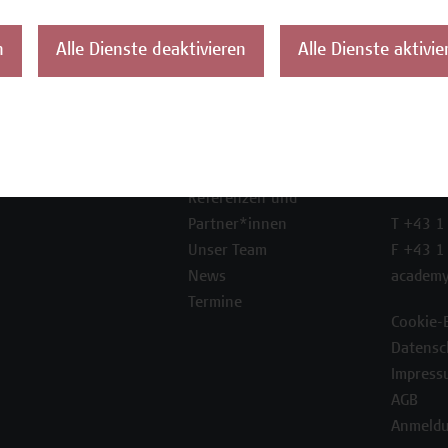
n
Alle Dienste deaktivieren
Alle Dienste aktivie
ontakt
Über uns
Campus
Die Campus Wien
Favorit
Academy
1100 W
Referenzen und
Partner*innen
T +43 1
Unser Team
F +43 1
News
academy
Termine
Cookie-
Datensc
Impress
AGB
Anmeldu