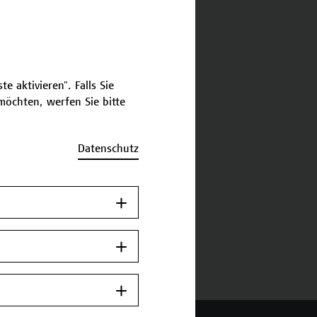
schreibung
e aktivieren". Falls Sie
ermine und Bewerbung
öchten, werfen Sie bitte
Zurück zum
Datenschutz
Zertifikatsprogramm
Jetzt anmelden