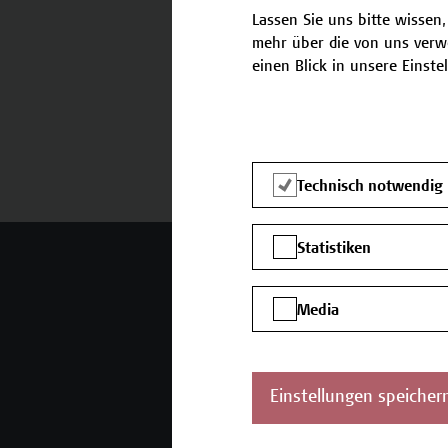
Lassen Sie uns bitte wissen,
mehr über die von uns verw
einen Blick in unsere Einste
Termine und Bewerbung
Technisch notwendig
Statistiken
Mehr Infos gewünscht?
Media
Unser Angebot
K
Seminare und
Einstellungen speicher
Zertifikatsprogramme
Inhouse-Weiterbildung