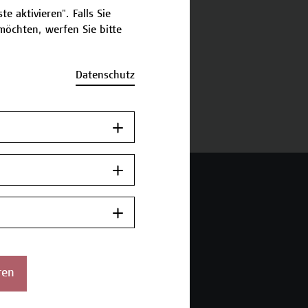
e aktivieren". Falls Sie
öchten, werfen Sie bitte
schreibung
Datenschutz
ermine und Bewerbung
 Wien Academy
enstraße 222
ren
ien