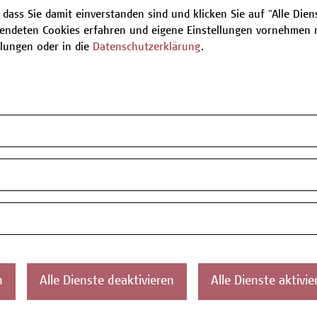
 dass Sie damit einverstanden sind und klicken Sie auf "Alle Dienst
endeten Cookies erfahren und eigene Einstellungen vornehmen m
Be
llungen oder in die
Datenschutzerklärung
.
T
ontakt
Über uns
Campus
Die Campus Wien
Favorit
n
Alle Dienste deaktivieren
Alle Dienste aktivie
Academy
1100 W
Referenzen und