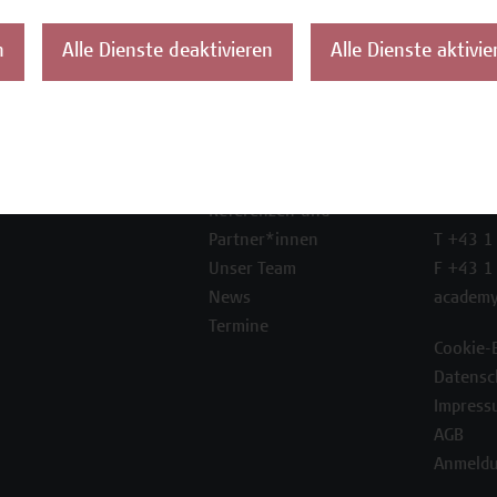
n
Alle Dienste deaktivieren
Alle Dienste aktivie
ontakt
Über uns
Campus
Die Campus Wien
Favorit
Academy
1100 W
Referenzen und
Partner*innen
T +43 1
Unser Team
F +43 1
News
academy
Termine
Cookie-
Datensc
Impress
AGB
Anmeldu