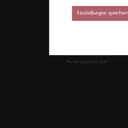
Mehr Infos gewünscht?
Einstellungen speicher
Unser Angebot
K
Seminare und
Zertifikatsprogramme
Inhouse-Weiterbildung
Beratungsleistungen