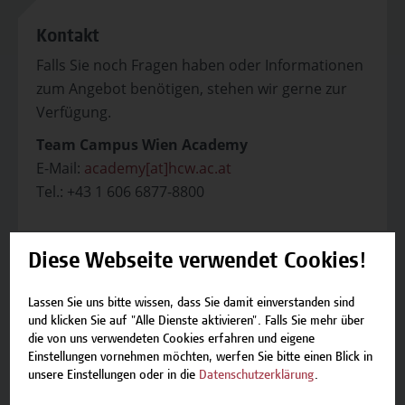
Kontakt
Falls Sie noch Fragen haben oder Informationen
zum Angebot benötigen, stehen wir gerne zur
Verfügung.
Team Campus Wien Academy
E-Mail:
academy[at]hcw.ac.at
Tel.: +43 1 606 6877-8800
Diese Webseite verwendet Cookies!
Lassen Sie uns bitte wissen, dass Sie damit einverstanden sind
Beschreibung
und klicken Sie auf "Alle Dienste aktivieren". Falls Sie mehr über
die von uns verwendeten Cookies erfahren und eigene
Termine und Bewerbung
Einstellungen vornehmen möchten, werfen Sie bitte einen Blick in
unsere Einstellungen oder in die
Datenschutzerklärung
.