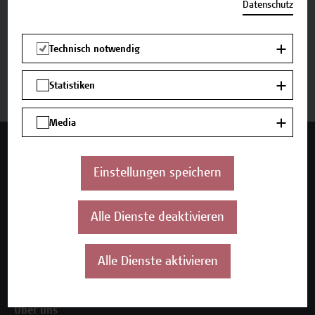
Zurück zum Zertifikatsprogramm
Datenschutz
Technisch notwendig
Jetzt anmelden
Statistiken
Media
Mehr Infos gewünscht?
Einstellungen speichern
Alle Dienste deaktivieren
Unser Angebot
Seminare und Zertifikatsprogramme
Inhouse-Weiterbildung
Alle Dienste aktivieren
Beratungsleistungen
Über uns