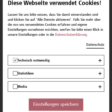
Diese Webseite verwendet Cookies!
Konflikte zu moderieren und zu deeskalieren.
Lassen Sie uns bitte wissen, dass Sie damit einverstanden sind
und klicken Sie auf "Alle Dienste aktivieren". Falls Sie mehr über
Lehr- und Lernmethoden
die von uns verwendeten Cookies erfahren und eigene
Einstellungen vornehmen möchten, werfen Sie bitte einen Blick in
In diesem Modul werden folgende Lehr- und
unsere Einstellungen oder in die
Datenschutzerklärung
.
Lernmethode eingesetzt: Vortrag, Diskussion,
Datenschutz
Rollenspiele und Reflexion.
Technisch notwendig
Zu den Vortragenden
Statistiken
DI Stefan Ufertinger
Media
Manuela Vorwerk, BEd
Einstellungen speichern