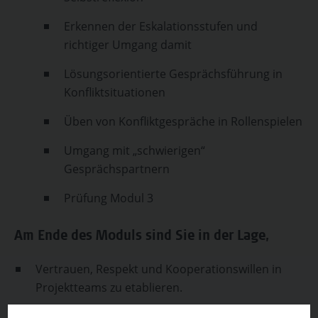
Erkennen der Eskalationsstufen und
richtiger Umgang damit
Lösungsorientierte Gesprächsführung in
Konfliktsituationen
Üben von Konfliktgespräche in Rollenspielen
Umgang mit „schwierigen“
Gesprächspartnern
Prüfung Modul 3
Am Ende des Moduls sind Sie in der Lage,
Vertrauen, Respekt und Kooperationswillen in
Projektteams zu etablieren.
mit Kommunikation zu führen.