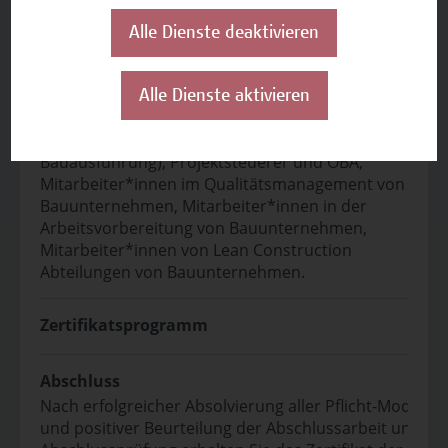
Auf einen Blick
Alle Dienste deaktivieren
Zielgruppe
Alle Dienste aktivieren
Führungskräfte von Bauunternehmen, Bau- und
Projektleitung (Bauherrn, Planung und
Bauausführung), Projektsteuerer und ÖBA,
Mitarbeiter*innen im Qualitätsmanagement von
Bauunternehmen, Mitarbeiter*innen in der
Arbeitsvorbereitung von Bauunternehmen,
Mitarbeiter*innen von Lean Construction
Abteilungen von Bauunternehmen.
Zertifikatsprogramm
Abschluss
Nach erfolgreicher Absolvierung aller Pflicht-Module
und positiver Beurteilung der Abschlussarbeit und