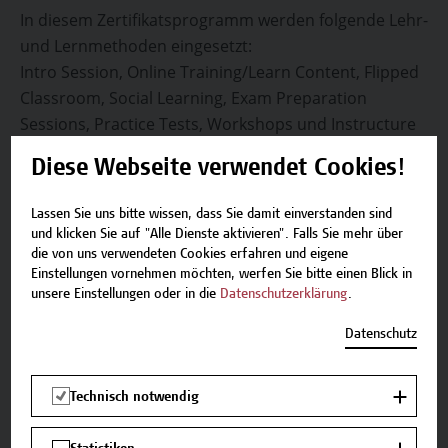
In diesem Zertifikatsprogramm werden folgende Lehr-
und Lernmethoden eingesetzt:
Intro Session, Online Training/Learn Content, Flipped
Classroom, Social Learning, Exam Preparation
Sessions, Practice Tests, Workshops und Instructure
Led Training, User Engagement und Reporting, Q&A
Diese Webseite verwendet Cookies!
Sessions, Examen.
Lassen Sie uns bitte wissen, dass Sie damit einverstanden sind
Auf einen Blick
und klicken Sie auf "Alle Dienste aktivieren". Falls Sie mehr über
die von uns verwendeten Cookies erfahren und eigene
Einstellungen vornehmen möchten, werfen Sie bitte einen Blick in
unsere Einstellungen oder in die
Datenschutzerklärung
.
Zielgruppe
Teilnehmer*innen, die über Förderprogramme
Datenschutz
(„Jobs PLUS Ausbildung - im Rahmen der
Implacementstiftung Wiener Fachkräfteinitiative
(IMP FKI)“, waff) selektiert werden: bitte
Technisch notwendig
informieren Sie sich über die Voraussetzungen.
Einzelpersonen, die sich für dieses Programm