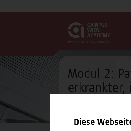
Modul 2: Pa
erkrankter, 
Modul
Diese Webseit