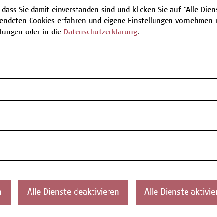
 dass Sie damit einverstanden sind und klicken Sie auf "Alle Dienst
endeten Cookies erfahren und eigene Einstellungen vornehmen m
Be
llungen oder in die
Datenschutzerklärung
.
T
ontakt
Über uns
Campus
Die Campus Wien
Favorit
n
Alle Dienste deaktivieren
Alle Dienste aktivie
Academy
1100 W
Referenzen und