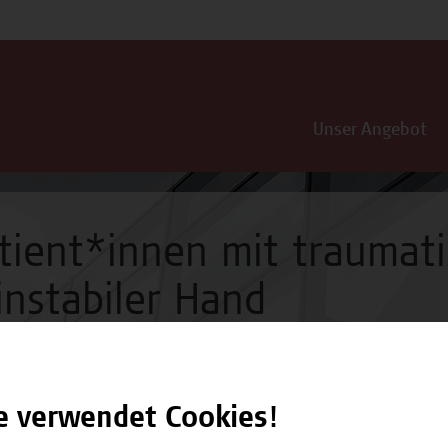
Unser Angebot
tient*innen mit traumati
instabiler Hand
e verwendet Cookies!