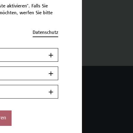
e aktivieren". Falls Sie
öchten, werfen Sie bitte
schreibung
Datenschutz
ermine und Bewerbung
 Wien Academy
enstraße 222
ren
ien