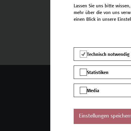
Lassen Sie uns bitte wissen,
mehr über die von uns verw
einen Blick in unsere Einste
Termine und Bewerbung
Technisch notwendig
Statistiken
Mehr Infos gewünscht?
Media
Unser Angebot
K
Seminare und
Einstellungen speicher
Zertifikatsprogramme
Inhouse-Weiterbildung