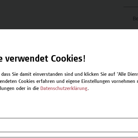
Be
T
nächsten verfügbaren Termine.
e verwendet Cookies!
Plätze verfügbar
 dass Sie damit einverstanden sind und klicken Sie auf "Alle Dienst
endeten Cookies erfahren und eigene Einstellungen vornehmen m
llungen oder in die
Datenschutzerklärung
.
n oder Informationen zum Angebot