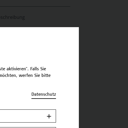
schreibung
ermine und Bewerbung
Zurück zum
Zertifikatsprogramm
e aktivieren". Falls Sie
öchten, werfen Sie bitte
Datenschutz
Jetzt anmelden