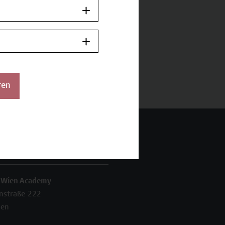
ren
 Wien Academy
enstraße 222
ien