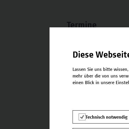
Termine
Nachstehend finden Sie die 
Diese Webseit
21.03.2026 - 21.03.2026
Lassen Sie uns bitte wissen,
mehr über die von uns verw
einen Blick in unsere Einste
Kontakt
Technisch notwendig
Falls Sie noch Fragen habe