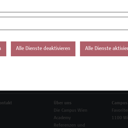
 zur Verfügung.
my
n
Alle Dienste deaktivieren
Alle Dienste aktivie
ontakt
Über uns
Campus
Die Campus Wien
Favorit
Academy
1100 W
Referenzen und