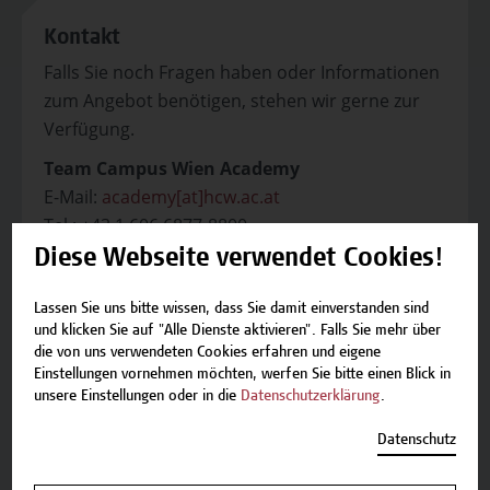
Kontakt
Falls Sie noch Fragen haben oder Informationen
zum Angebot benötigen, stehen wir gerne zur
Verfügung.
Team Campus Wien Academy
E-Mail:
academy[at]hcw.ac.at
Tel.: +43 1 606 6877-8800
Diese Webseite verwendet Cookies!
Lassen Sie uns bitte wissen, dass Sie damit einverstanden sind
und klicken Sie auf "Alle Dienste aktivieren". Falls Sie mehr über
die von uns verwendeten Cookies erfahren und eigene
Beschreibung
Einstellungen vornehmen möchten, werfen Sie bitte einen Blick in
unsere Einstellungen oder in die
Datenschutzerklärung
.
Termine und Bewerbung
Datenschutz