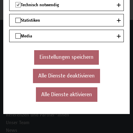
Zurück zum Zertifikatsprogramm
Technisch notwendig
Statistiken
Mehr Infos gewünscht?
Media
Einstellungen speichern
Unser Angebot
Seminare und Zertifikatsprogramme
Alle Dienste deaktivieren
Inhouse-Weiterbildung
Beratungsleistungen
Alle Dienste aktivieren
Über uns
Die Campus Wien Academy
Referenzen und Partner*innen
Unser Team
News