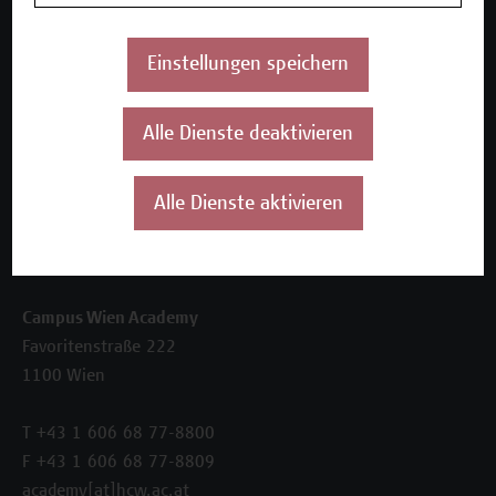
Beratungsleistungen
Einstellungen speichern
Über uns
Die Campus Wien Academy
Referenzen und Partner*innen
Alle Dienste deaktivieren
Unser Team
News
Alle Dienste aktivieren
Termine
Kontakt
Campus Wien Academy
Favoritenstraße 222
1100 Wien
T +43 1 606 68 77-8800
F +43 1 606 68 77-8809
academy[at]hcw.ac.at