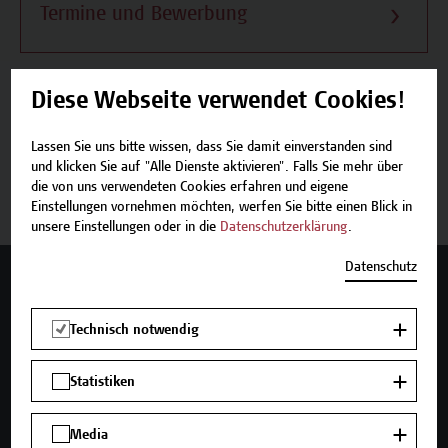
Termine und Bewerbung
Diese Webseite verwendet Cookies!
Beschreibung
Lassen Sie uns bitte wissen, dass Sie damit einverstanden sind
und klicken Sie auf "Alle Dienste aktivieren". Falls Sie mehr über
Termine und Bewerbung
die von uns verwendeten Cookies erfahren und eigene
Einstellungen vornehmen möchten, werfen Sie bitte einen Blick in
unsere Einstellungen oder in die
Datenschutzerklärung
.
Datenschutz
Mehr Infos gewünscht?
Technisch notwendig
Statistiken
Unser Angebot
Seminare und Zertifikatsprogramme
Media
Inhouse-Weiterbildung