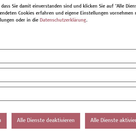
 dass Sie damit einverstanden sind und klicken Sie auf "Alle Dienst
endeten Cookies erfahren und eigene Einstellungen vornehmen m
Be
llungen oder in die
Datenschutzerklärung
.
T
ontakt
Über uns
Campus
Die Campus Wien
Favorit
n
Alle Dienste deaktivieren
Alle Dienste aktivie
Academy
1100 W
Referenzen und