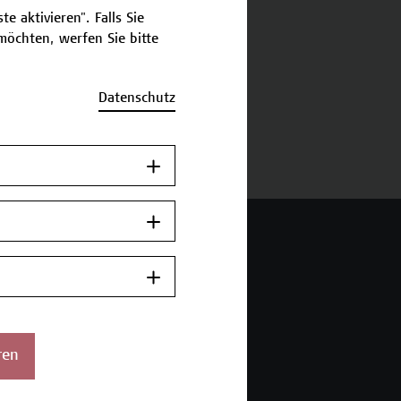
e aktivieren". Falls Sie
öchten, werfen Sie bitte
schreibung
Datenschutz
ermine und Bewerbung
 Wien Academy
enstraße 222
ren
ien