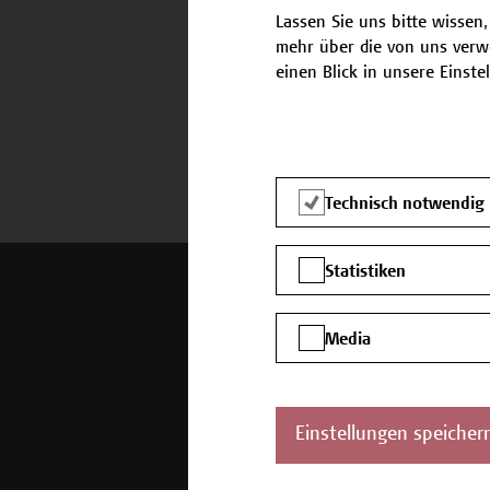
Lassen Sie uns bitte wissen,
mehr über die von uns verw
einen Blick in unsere Einste
Termine und Bewerbung
Technisch notwendig
Statistiken
Mehr Infos gewünscht?
Media
Unser Angebot
K
Seminare und
Einstellungen speicher
Zertifikatsprogramme
Inhouse-Weiterbildung