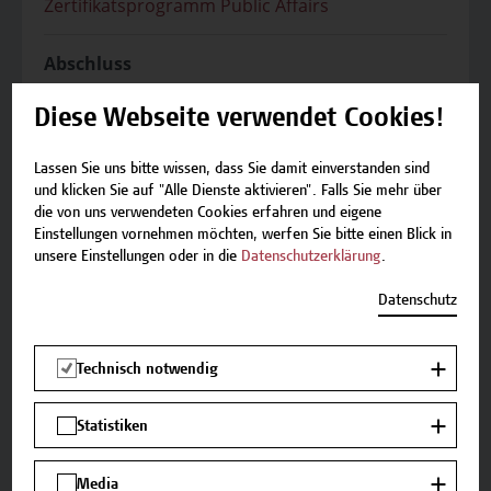
Zertifikatsprogramm Public Affairs
Abschluss
Das Zertifikatsprogramm umfasst 15 ECTS,
besteht aus 12 Modulen inklusive einer
Diese Webseite verwendet Cookies!
Abschlussarbeit und -prüfung. Nach
erfolgreicher Leistungsüberprüfung schließen
Lassen Sie uns bitte wissen, dass Sie damit einverstanden sind
die Teilnehmer*innen mit dem Zertifikat „Public
und klicken Sie auf "Alle Dienste aktivieren". Falls Sie mehr über
Affairs Practitioner“ ab.
die von uns verwendeten Cookies erfahren und eigene
Einstellungen vornehmen möchten, werfen Sie bitte einen Blick in
unsere Einstellungen oder in die
Datenschutzerklärung
.
Vortragende
FH-Prof. Mag. Dr. Peter Grabner
Datenschutz
Technisch notwendig
Statistiken
Veranstaltungsort
Media