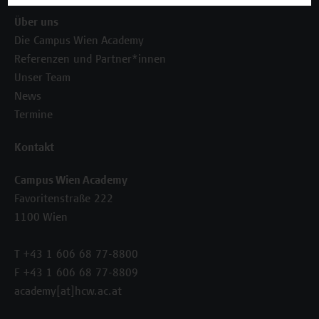
Über uns
Die Campus Wien Academy
Referenzen und Partner*innen
Unser Team
News
Termine
Kontakt
Campus Wien Academy
Favoritenstraße 222
1100 Wien
T +43 1 606 68 77-8800
F +43 1 606 68 77-8809
academy[at]hcw.ac.at