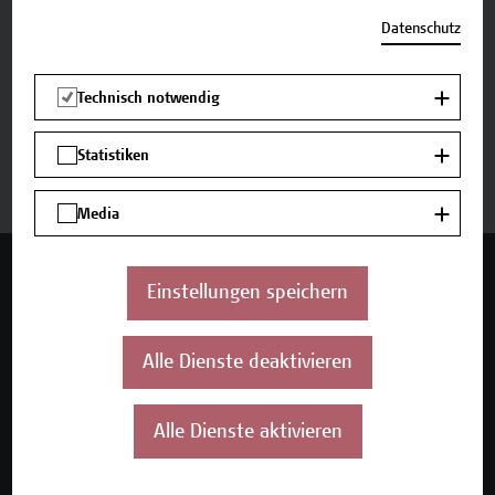
Datenschutz
Zurück zum Zertifikatsprogramm
Technisch notwendig
Jetzt anmelden
Statistiken
Media
Mehr Infos gewünscht?
Einstellungen speichern
Alle Dienste deaktivieren
Unser Angebot
Seminare und Zertifikatsprogramme
Alle Dienste aktivieren
Inhouse-Weiterbildung
Beratungsleistungen