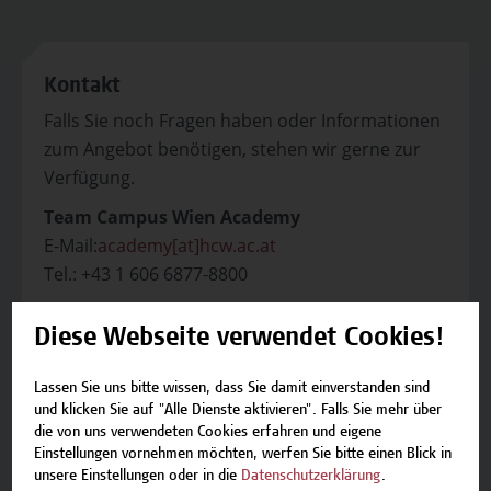
Kontakt
Falls Sie noch Fragen haben oder Informationen
zum Angebot benötigen, stehen wir gerne zur
Verfügung.
Team Campus Wien Academy
E-Mail:
academy[at]hcw.ac.at
Tel.: +43 1 606 6877-8800
Diese Webseite verwendet Cookies!
Lassen Sie uns bitte wissen, dass Sie damit einverstanden sind
und klicken Sie auf "Alle Dienste aktivieren". Falls Sie mehr über
Beschreibung
die von uns verwendeten Cookies erfahren und eigene
Einstellungen vornehmen möchten, werfen Sie bitte einen Blick in
Termine und Bewerbung
unsere Einstellungen oder in die
Datenschutzerklärung
.