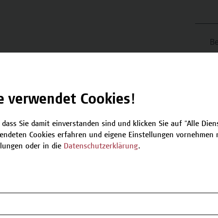
Be
T
nächsten verfügbaren Termine.
e verwendet Cookies!
Plätze verfügbar
 dass Sie damit einverstanden sind und klicken Sie auf "Alle Dienst
endeten Cookies erfahren und eigene Einstellungen vornehmen m
llungen oder in die
Datenschutzerklärung
.