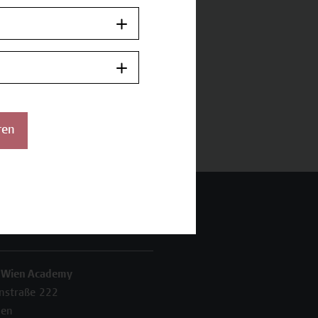
ren
 Wien Academy
enstraße 222
ien