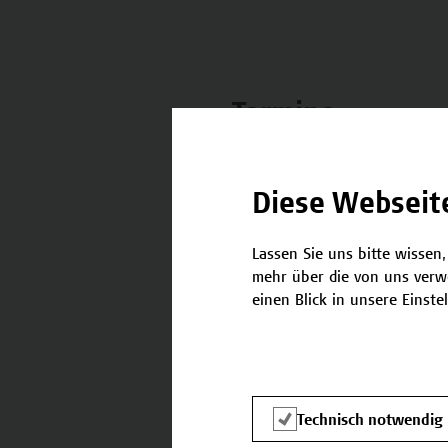
Termine
Nachstehend finden Sie die 
Diese Webseit
22.03.2024 - 15.06.2024
Lassen Sie uns bitte wissen,
mehr über die von uns verw
einen Blick in unsere Einste
Kontakt
Technisch notwendig