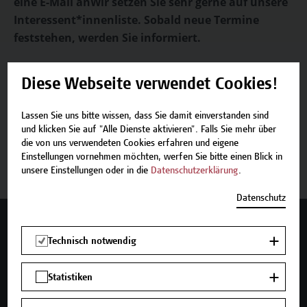
eine E-Mail anWir setzen Sie sehr gerne auf unsere
Interessent*innenliste. Sobald neue Termine
feststehen, werden Sie informiert.
Diese Webseite verwendet Cookies!
Lassen Sie uns bitte wissen, dass Sie damit einverstanden sind
Beschreibung
und klicken Sie auf "Alle Dienste aktivieren". Falls Sie mehr über
die von uns verwendeten Cookies erfahren und eigene
Einstellungen vornehmen möchten, werfen Sie bitte einen Blick in
Termine und Bewerbung
unsere Einstellungen oder in die
Datenschutzerklärung
.
Datenschutz
Mehr Infos gewünscht?
Technisch notwendig
Statistiken
Unser Angebot