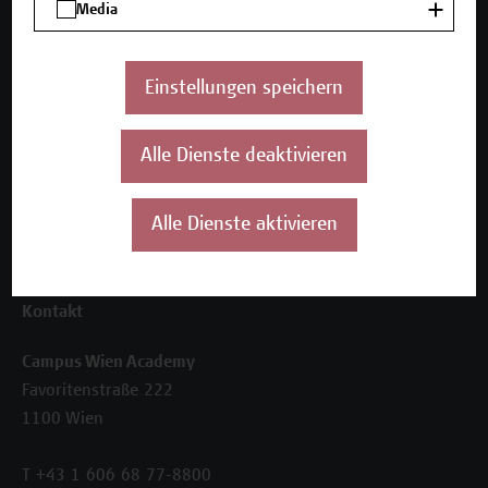
Media
Seminare und Zertifikatsprogramme
Inhouse-Weiterbildung
Beratungsleistungen
Einstellungen speichern
Über uns
Die Campus Wien Academy
Alle Dienste deaktivieren
Referenzen und Partner*innen
Unser Team
Alle Dienste aktivieren
News
Termine
Kontakt
Campus Wien Academy
Favoritenstraße 222
1100 Wien
T +43 1 606 68 77-8800