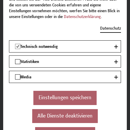
erfahren?
die von uns verwendeten Cookies erfahren und eigene
Einstellungen vornehmen möchten, werfen Sie bitte einen Blick in
Wir laden Sie herzlich ein, in unseren Foldern zu
unsere Einstellungen oder in die
Datenschutzerklärung
.
stöbern und detaillierte Informationen zu entdecken.
Datenschutz
Technisch notwendig
Statistiken
Media
Einstellungen speichern
Alle Dienste deaktivieren