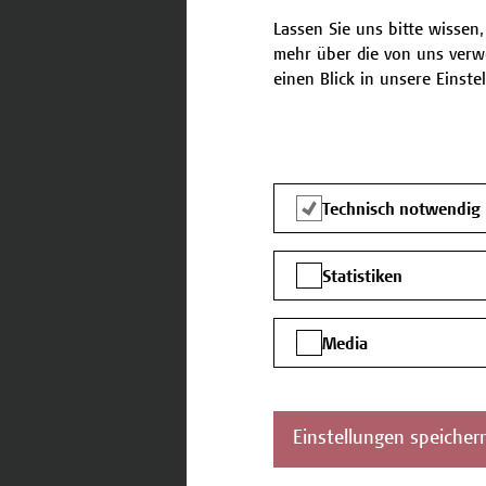
(Blended Learning) mit Vortr
Gruppenarbeiten und praxis
Lassen Sie uns bitte wissen,
mehr über die von uns verw
einen Blick in unsere Einste
Termine
Nachstehend finden Sie die 
Technisch notwendig
26.02.2027 - 16.04.2027
Statistiken
Media
Kontakt
Einstellungen speicher
Falls Sie noch Fragen habe