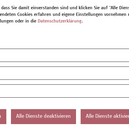
ägen, Fallstudien, Reflexionsübungen,
orientierten Aufgaben.
 dass Sie damit einverstanden sind und klicken Sie auf "Alle Dienst
endeten Cookies erfahren und eigene Einstellungen vornehmen m
llungen oder in die
Datenschutzerklärung
.
nächsten verfügbaren Termine.
Plätze verfügbar
n
Alle Dienste deaktivieren
Alle Dienste aktivie
n oder Informationen zum Angebot