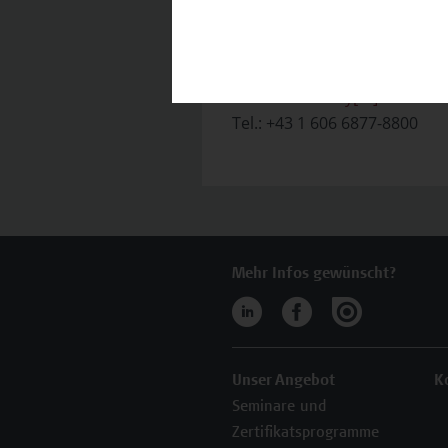
benötigen, stehen wir gerne
Team Campus Wien Acade
E-Mail:
academy[at]hcw.ac.at
Tel.: +43 1 606 6877-8800
Mehr Infos gewünscht?
Unser Angebot
K
Seminare und
Zertifikatsprogramme