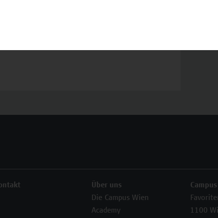
 zur Verfügung.
my
ontakt
Über uns
Campus
Die Campus Wien
Favorit
Academy
1100 W