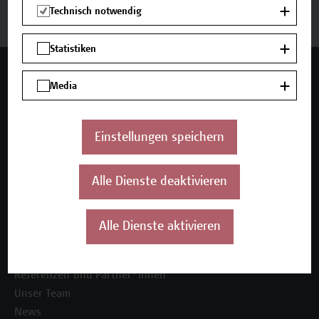
Technisch notwendig
Statistiken
Mehr Infos gewünscht?
Media
Einstellungen speichern
Unser Angebot
Seminare und Zertifikatsprogramme
Alle Dienste deaktivieren
Inhouse-Weiterbildung
Beratungsleistungen
Alle Dienste aktivieren
Über uns
Die Campus Wien Academy
Referenzen und Partner*innen
Unser Team
News