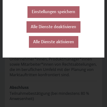
Mag. iur. Dipl.-Ing. Dr. Michael
Einstellungen speichern
Stadler
Alle Dienste deaktivieren
Auf einen Blick
Alle Dienste aktivieren
Zielgruppe
Dieses Seminar richtet sich an
Unternehmer*innen, Produktmanager*innen
sowie Mitarbeiter*innen von Rechtsabteilungen,
die im beruflichen Umfeld mit der Planung von
Marktauftritten konfrontiert sind.
Abschluss
Teilnahmebestätigung (bei mindestens 80 %
Anwesenheit)