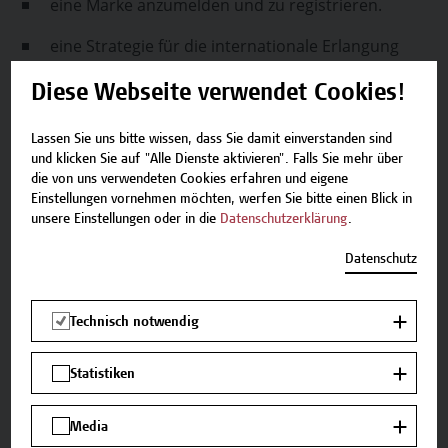
eine Marke anzumelden und zu registrieren.
eine Strategie für die internationale Erlangung
von Markenrechten vorzubereiten.
Diese Webseite verwendet Cookies!
fremde Markenrechte zu identifizieren und
Registerauszüge zu verstehen.
Lassen Sie uns bitte wissen, dass Sie damit einverstanden sind
und klicken Sie auf "Alle Dienste aktivieren". Falls Sie mehr über
die Gefahr der Verwendung bestimmter
die von uns verwendeten Cookies erfahren und eigene
Einstellungen vornehmen möchten, werfen Sie bitte einen Blick in
Markenzeichen abzuschätzen.
unsere Einstellungen oder in die
Datenschutzerklärung
.
Lehr- und Lernmethoden
Datenschutz
In diesem Seminar werden folgende Lehr- und
Technisch notwendig
Lernmethoden eingesetzt: Vortrag und Diskussion
von Fällen in Kleingruppen.
Statistiken
Zum Vortragenden
Media