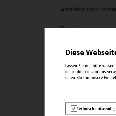
Anmeldeschluss: 15. Nove
Termine
Nachstehend finden Sie die 
Diese Webseit
25.11.2026 - 25.11.2026
Lassen Sie uns bitte wissen,
mehr über die von uns verw
einen Blick in unsere Einste
Kontakt
Technisch notwendig