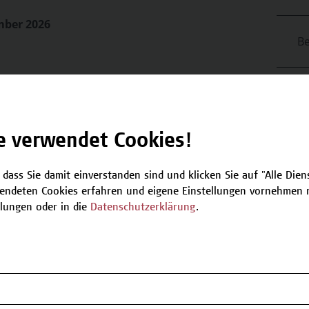
mber 2026
Be
T
nächsten verfügbaren Termine.
e verwendet Cookies!
Plätze verfügbar
 dass Sie damit einverstanden sind und klicken Sie auf "Alle Dienst
endeten Cookies erfahren und eigene Einstellungen vornehmen m
llungen oder in die
Datenschutzerklärung
.