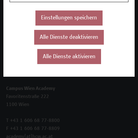
Beratungsleistungen
Einstellungen speichern
Über uns
Die Campus Wien Academy
Referenzen und Partner*innen
Alle Dienste deaktivieren
Unser Team
News
Alle Dienste aktivieren
Termine
Kontakt
Campus Wien Academy
Favoritenstraße 222
1100 Wien
T +43 1 606 68 77-8800
F +43 1 606 68 77-8809
academy[at]hcw.ac.at