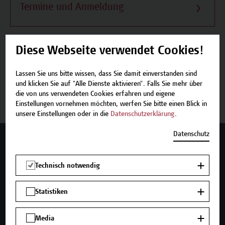
Termine und Anmeldung
Diese Webseite verwendet Cookies!
Beschreibung
Lassen Sie uns bitte wissen, dass Sie damit einverstanden sind
und klicken Sie auf "Alle Dienste aktivieren". Falls Sie mehr über
Termine und Anmeldung
die von uns verwendeten Cookies erfahren und eigene
Einstellungen vornehmen möchten, werfen Sie bitte einen Blick in
unsere Einstellungen oder in die
Datenschutzerklärung
.
Datenschutz
Mehr Infos gewünscht?
Technisch notwendig
Statistiken
Unser Angebot
Seminare und Zertifikatsprogramme
Media
Inhouse-Weiterbildung