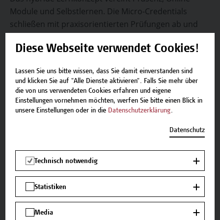
Module und Selbstlernen. Die Micro-Credentials
schließen mit praxisorientierten Prüfungen ab und
ermöglichen flexibles, berufsbegleitendes Lernen.
Diese Webseite verwendet Cookies!
Lassen Sie uns bitte wissen, dass Sie damit einverstanden sind
Kontakt
und klicken Sie auf "Alle Dienste aktivieren". Falls Sie mehr über
Falls Sie noch Fragen haben oder Informationen
die von uns verwendeten Cookies erfahren und eigene
Einstellungen vornehmen möchten, werfen Sie bitte einen Blick in
zum Angebot benötigen, stehen wir gerne zur
unsere Einstellungen oder in die
Datenschutzerklärung
.
Verfügung.
Datenschutz
Team Campus Wien Academy
E-Mail:
academy[at]hcw.ac.at
Tel.: +43 1 606 6877-8800
Technisch notwendig
Statistiken
Media