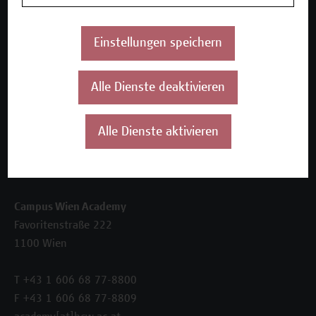
Inhouse-Weiterbildung
Beratungsleistungen
Einstellungen speichern
Über uns
Die Campus Wien Academy
Alle Dienste deaktivieren
Referenzen und Partner*innen
Unser Team
News
Alle Dienste aktivieren
Termine
Kontakt
Campus Wien Academy
Favoritenstraße 222
1100 Wien
T +43 1 606 68 77-8800
F +43 1 606 68 77-8809