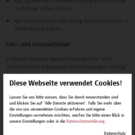
das System der Grundversorgung verständlicher
und klarer zu betrachten.
ein Verständnis für den Alltag Schutzsuchender in
Österreich zu haben.
Lehr- und Lernmethoden
In diesem Seminar werden folgende Lehr- und
Lernmethoden angewandt: workshopartiger Vortrag
und Diskussion.
Diese Webseite verwendet Cookies!
Die Vortragende
Lassen Sie uns bitte wissen, dass Sie damit einverstanden sind
und klicken Sie auf "Alle Dienste aktivieren". Falls Sie mehr über
DSAin Daniela Krois
die von uns verwendeten Cookies erfahren und eigene
Einstellungen vornehmen möchten, werfen Sie bitte einen Blick in
unsere Einstellungen oder in die
Datenschutzerklärung
.
Auf einen Blick
Datenschutz