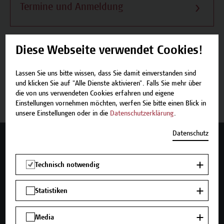
Termine und Anmeldung
Diese Webseite verwendet Cookies!
Beschreibung
Lassen Sie uns bitte wissen, dass Sie damit einverstanden sind
und klicken Sie auf "Alle Dienste aktivieren". Falls Sie mehr über
Termine und Anmeldung
die von uns verwendeten Cookies erfahren und eigene
Einstellungen vornehmen möchten, werfen Sie bitte einen Blick in
unsere Einstellungen oder in die
Datenschutzerklärung
.
Datenschutz
Mehr Infos gewünscht?
Technisch notwendig
Statistiken
Unser Angebot
Seminare und Zertifikatsprogramme
Media
Inhouse-Weiterbildung