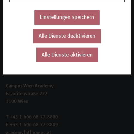
Beratungsleistungen
Einstellungen speichern
Über uns
Die Campus Wien Academy
Referenzen und Partner*innen
Alle Dienste deaktivieren
Unser Team
News
Alle Dienste aktivieren
Termine
Kontakt
Campus Wien Academy
Favoritenstraße 222
1100 Wien
T +43 1 606 68 77-8800
F +43 1 606 68 77-8809
academy[at]hcw.ac.at