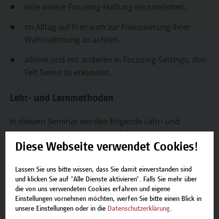
eine innere Focusing-Haltung einzunehmen.
im Alltag auf Freiraum zur Fokussierung Ihrer
Wahrnehmung zu achten.
alleine und mit anderen in Focusing-Settings, den
Felt Sense zu erkunden.
Lehr- und Lernmethoden
In diesem Seminar werden folgende Lehr- und
Lernmethoden angewandt: erlebensbasiertes Lernen
durch eine Mischung aus Input,
Diese Webseite verwendet Cookies!
Selbstwahrnehmungsübungen, Übungen mit
Lassen Sie uns bitte wissen, dass Sie damit einverstanden sind
Partner*in und dem Austausch sowie der Reflexion in
und klicken Sie auf "Alle Dienste aktivieren". Falls Sie mehr über
der Gruppe.
die von uns verwendeten Cookies erfahren und eigene
Einstellungen vornehmen möchten, werfen Sie bitte einen Blick in
unsere Einstellungen oder in die
Datenschutzerklärung
.
Zur Vortragenden