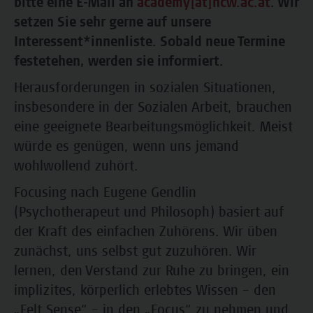
bitte eine E-Mail an
academy[at]hcw.ac.at
. Wir
setzen Sie sehr gerne auf unsere
Interessent*innenliste. Sobald neue Termine
festetehen, werden sie informiert.
Herausforderungen in sozialen Situationen,
insbesondere in der Sozialen Arbeit, brauchen
eine geeignete Bearbeitungsmöglichkeit. Meist
würde es genügen, wenn uns jemand
wohlwollend zuhört.
Focusing nach Eugene Gendlin
(Psychotherapeut und Philosoph) basiert auf
der Kraft des einfachen Zuhörens. Wir üben
zunächst, uns selbst gut zuzuhören. Wir
lernen, den Verstand zur Ruhe zu bringen, ein
implizites, körperlich erlebtes Wissen – den
„Felt Sense“ – in den „Focus“ zu nehmen und