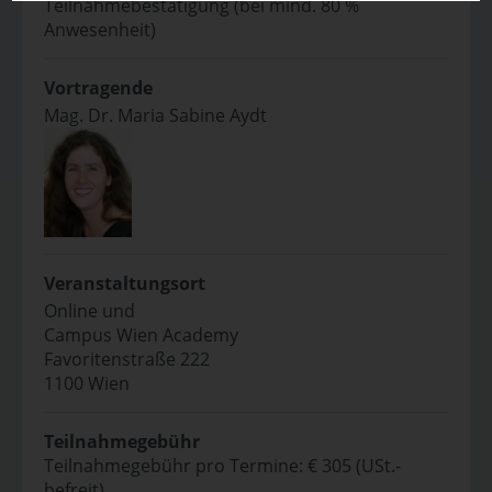
Teilnahmebestätigung (bei mind. 80 %
Anwesenheit)
Vortragende
Mag. Dr. Maria Sabine Aydt
Veranstaltungsort
Online und
Campus Wien Academy
Favoritenstraße 222
1100 Wien
Teilnahmegebühr
Teilnahmegebühr pro Termine: € 305 (USt.-
befreit)