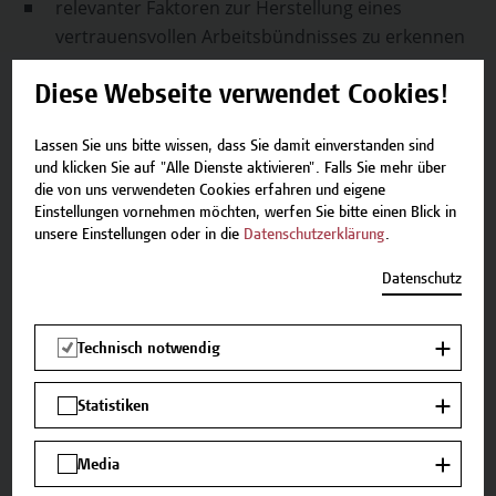
relevanter Faktoren zur Herstellung eines
vertrauensvollen Arbeitsbündnisses zu erkennen
Kontakt- und Gesprächssituationen mit Eltern
Diese Webseite verwendet Cookies!
und weiteren wichtigen Bezugspersonen zu
gestalten
Lassen Sie uns bitte wissen, dass Sie damit einverstanden sind
und klicken Sie auf "Alle Dienste aktivieren". Falls Sie mehr über
die von uns verwendeten Cookies erfahren und eigene
Lehr- und Lernmethoden
Einstellungen vornehmen möchten, werfen Sie bitte einen Blick in
unsere Einstellungen oder in die
Datenschutzerklärung
.
In diesem Seminar werden folgende Lehr- und
Lernmethoden angewandt: Impulsvorträge,
Datenschutz
Diskussion, Gruppenarbeit, Reflexion.
Technisch notwendig
Die Vortragende
Statistiken
Mag.a Andrea Jedinger, MA
Media