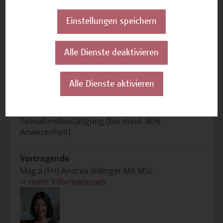
Auf einen Blick
Einstellungen speichern
Zielgruppe
Alle Dienste deaktivieren
Dieses Seminar richtet sich an Fachkräfte sowie
Interessent*innen für Weiterbildung im Bereich
der Sozialen Arbeit.
Alle Dienste aktivieren
Abschluss
Teilnahmebestätigung (bei mind. 80%
Anwesenheit)
Vortragende
Mag.a (FH) Andrea Jedinger MA MSc
-> mehr Informationen