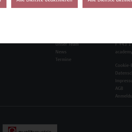
n
Alle Dienste deaktivieren
Alle Dienste aktivie
ontakt
Über uns
Campus
Die Campus Wien
Favorit
Academy
1100 W
Referenzen und
Partner*innen
T +43 1
Unser Team
F +43 1
News
academy
Termine
Cookie-
Datensc
Impress
AGB
Anmeldu