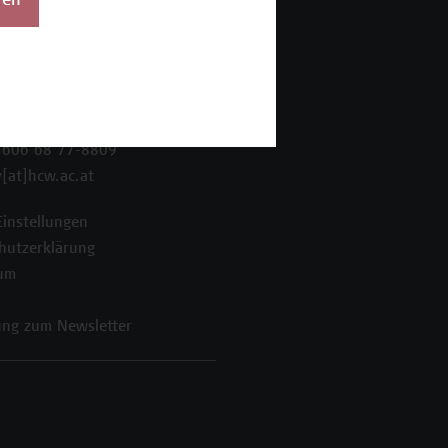
ren
 Wien Academy
enstraße 222
ien
 606 68 77-8800
 606 68 77-8809
[at]hcw.ac.at
Einstellungen
hutzerklärung
um
ng zum Newsletter