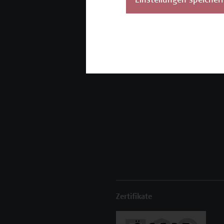
Einstellungen speicher
Unser Angebot
K
Seminare und
Zertifikatsprogramme
Inhouse-Weiterbildung
Beratungsleistungen
Zertifikate