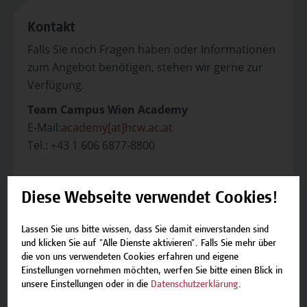
Kontakt
Falls Sie noch Fragen haben oder Informationen
zum Angebot benötigen, stehen wir gerne zur
Verfügung.
Team Campus Wien Academy
E-Mail:
academy[at]hcw.ac.at
Tel.: +43 1 606 6877-8800
Diese Webseite verwendet Cookies!
Lassen Sie uns bitte wissen, dass Sie damit einverstanden sind
Beschreibung
und klicken Sie auf "Alle Dienste aktivieren". Falls Sie mehr über
die von uns verwendeten Cookies erfahren und eigene
Termine und Bewerbung
Einstellungen vornehmen möchten, werfen Sie bitte einen Blick in
unsere Einstellungen oder in die
Datenschutzerklärung
.