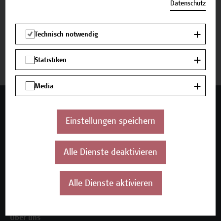
Zurück zum Zertifikatsprogramm
Datenschutz
Technisch notwendig
Jetzt anmelden
Statistiken
Media
Mehr Infos gewünscht?
Einstellungen speichern
Alle Dienste deaktivieren
Unser Angebot
Seminare und Zertifikatsprogramme
Inhouse-Weiterbildung
Alle Dienste aktivieren
Beratungsleistungen
Über uns