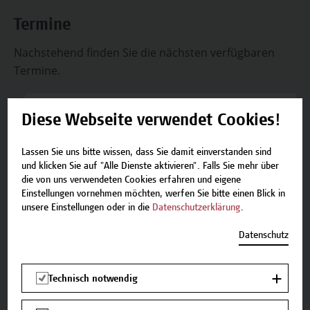
Termine
Nachstehend finden Sie die nächsten verfügbaren
Termine.
15.01.2027 - 19.02.2027
Diese Webseite verwendet Cookies!
Plätze verfügbar
Lassen Sie uns bitte wissen, dass Sie damit einverstanden sind
und klicken Sie auf "Alle Dienste aktivieren". Falls Sie mehr über
die von uns verwendeten Cookies erfahren und eigene
Einstellungen vornehmen möchten, werfen Sie bitte einen Blick in
unsere Einstellungen oder in die
Datenschutzerklärung
.
Kontakt
Falls Sie noch Fragen haben oder Informationen
Datenschutz
zum Angebot benötigen, stehen wir gerne zur
Verfügung.
Technisch notwendig
Team Campus Wien Academy