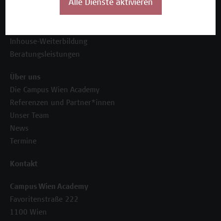
Alle Dienste aktivieren
Unser Angebot
Seminare und Zertifikatsprogramme
Inhouse-Weiterbildung
Beratungsleistungen
Über uns
Die Campus Wien Academy
Referenzen und Partner*innen
Unser Team
News
Termine
Kontakt
Campus Wien Academy
Favoritenstraße 222
1100 Wien