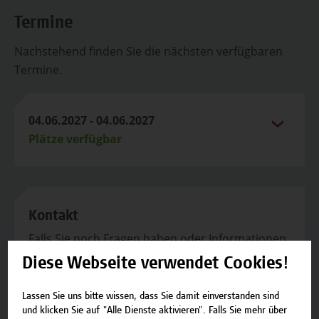
Termine
Nachstehend finden Sie die nächsten verfügbaren
Termine.
04.06.2027 - 04.06.2027
Plätze verfügbar
Kontakt
Falls Sie noch Fragen haben oder Informationen
zum Angebot benötigen, stehen wir gerne zur
Diese Webseite verwendet Cookies!
Verfügung.
Lassen Sie uns bitte wissen, dass Sie damit einverstanden sind
Team Campus Wien Academy
und klicken Sie auf "Alle Dienste aktivieren". Falls Sie mehr über