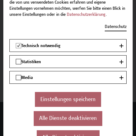
E-Mail:
academy[at]hcw.ac.at
die von uns verwendeten Cookies erfahren und eigene
Tel.: +43 1 606 6877-8800
Einstellungen vornehmen möchten, werfen Sie bitte einen Blick in
unsere Einstellungen oder in die
Datenschutzerklärung
.
Datenschutz
Beschreibung
Technisch notwendig
Termine und Anmeldung
Statistiken
Media
Jetzt anmelden
Einstellungen speichern
Mehr Infos gewünscht?
Alle Dienste deaktivieren