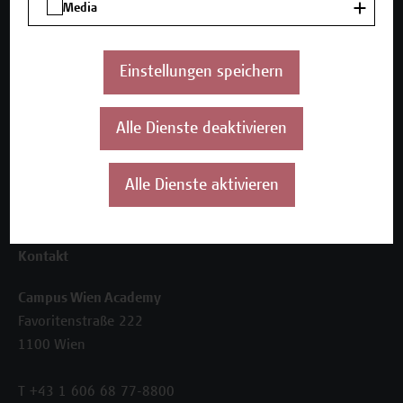
Media
Seminare und Zertifikatsprogramme
Inhouse-Weiterbildung
Beratungsleistungen
Einstellungen speichern
Über uns
Die Campus Wien Academy
Alle Dienste deaktivieren
Referenzen und Partner*innen
Unser Team
Alle Dienste aktivieren
News
Termine
Kontakt
Campus Wien Academy
Favoritenstraße 222
1100 Wien
T +43 1 606 68 77-8800