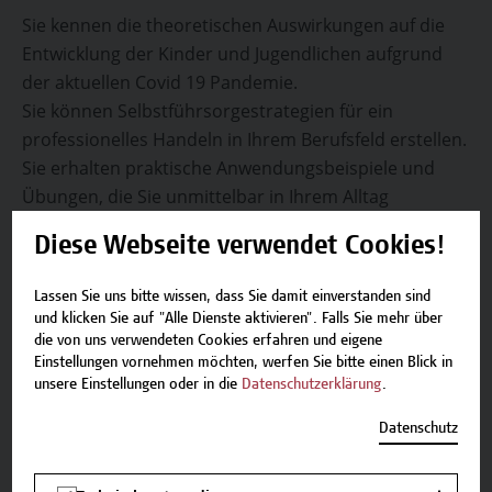
Sie kennen die theoretischen Auswirkungen auf die
Entwicklung der Kinder und Jugendlichen aufgrund
der aktuellen Covid 19 Pandemie.
Sie können Selbstführsorgestrategien für ein
professionelles Handeln in Ihrem Berufsfeld erstellen.
Sie erhalten praktische Anwendungsbeispiele und
Übungen, die Sie unmittelbar in Ihrem Alltag
ausprobieren und erfolgreich umsetzen können.
Diese Webseite verwendet Cookies!
Am Ende des Webinars sind Sie in der Lage
Lassen Sie uns bitte wissen, dass Sie damit einverstanden sind
und klicken Sie auf "Alle Dienste aktivieren". Falls Sie mehr über
entwicklungsrelevante Gesundheitsthemen
die von uns verwendeten Cookies erfahren und eigene
ausgelöst durch die aktuelle Covid-19 Pandemie
Einstellungen vornehmen möchten, werfen Sie bitte einen Blick in
unsere Einstellungen oder in die
Datenschutzerklärung
.
zu definieren.
Datenschutz
Selbstfürsorgestrategien für ein professionelles
Handeln für Personen in helfenden Berufen -