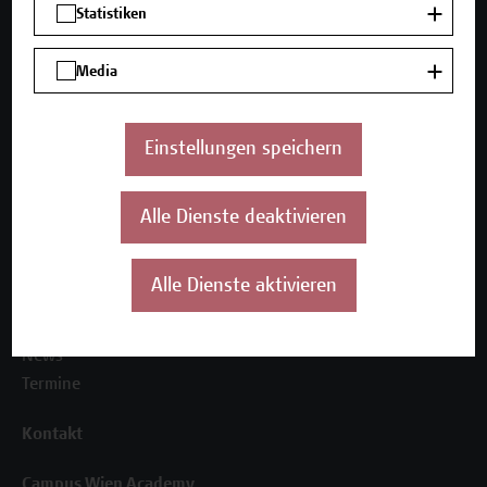
Statistiken
Media
Unser Angebot
Seminare und Zertifikatsprogramme
Einstellungen speichern
Inhouse-Weiterbildung
Beratungsleistungen
Alle Dienste deaktivieren
Über uns
Die Campus Wien Academy
Alle Dienste aktivieren
Referenzen und Partner*innen
Unser Team
News
Termine
Kontakt
Campus Wien Academy