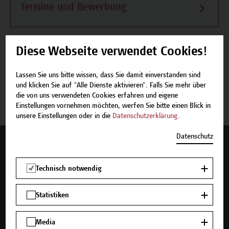
Termine und Bewerbung
Diese Webseite verwendet Cookies!
Beschreibung
Lassen Sie uns bitte wissen, dass Sie damit einverstanden sind
und klicken Sie auf "Alle Dienste aktivieren". Falls Sie mehr über
Termine und Bewerbung
die von uns verwendeten Cookies erfahren und eigene
Einstellungen vornehmen möchten, werfen Sie bitte einen Blick in
unsere Einstellungen oder in die
Datenschutzerklärung
.
Datenschutz
Mehr Infos gewünscht?
Technisch notwendig
Statistiken
Unser Angebot
Seminare und Zertifikatsprogramme
Media
Inhouse-Weiterbildung