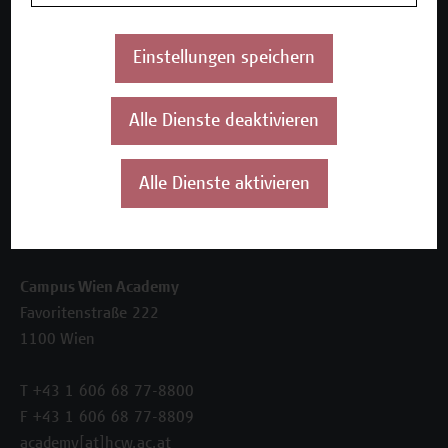
Beratungsleistungen
Einstellungen speichern
Über uns
Die Campus Wien Academy
Referenzen und Partner*innen
Alle Dienste deaktivieren
Unser Team
News
Alle Dienste aktivieren
Termine
Kontakt
Campus Wien Academy
Favoritenstraße 222
1100 Wien
T +43 1 606 68 77-8800
F +43 1 606 68 77-8809
academy[at]hcw.ac.at