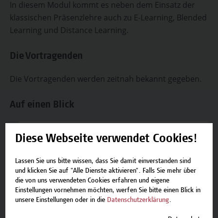
In diesem Modul kommt es neben dem Einsatz der
klassischen Präsenzlehre auch zu E-Learning, Blended
Learning und Distance Learning.
Die Vortragenden
Die Vortragenden werden zeitnah bekannt gegeben.
Auf einen Blick
Diese Webseite verwendet Cookies!
Zielgruppe
Personen mit Abschlüssen oder Diplomen in
Lassen Sie uns bitte wissen, dass Sie damit einverstanden sind
Gesundheits- und Krankenpflege, sowie
und klicken Sie auf "Alle Dienste aktivieren". Falls Sie mehr über
Personen aus den Bereichen Diätologie,
die von uns verwendeten Cookies erfahren und eigene
Ergotherapie, Hebammenwesen, Logopädie,
Einstellungen vornehmen möchten, werfen Sie bitte einen Blick in
Phoniatrie, Audiologie, Physiotherapie,
unsere Einstellungen oder in die
Datenschutzerklärung
.
Radiotechnologie und Personen aus den
Bereichen Soziale Arbeit oder