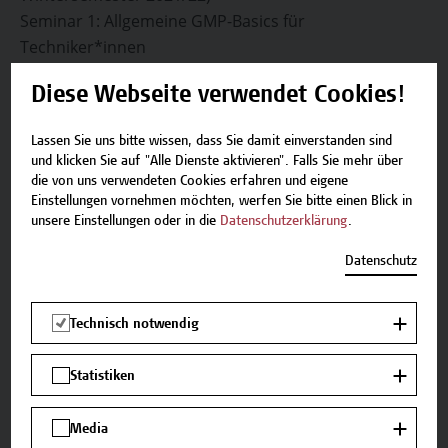
Seminar 1: Allgemeine GMP-Basics für
Techniker*innen
Seminar 2: GMP für (Haus-/Schwarz-) Technikbereiche
Diese Webseite verwendet Cookies!
Seminar 3: GMP für Produktions (-anlagen) -
Techniker*innen
Lassen Sie uns bitte wissen, dass Sie damit einverstanden sind
und klicken Sie auf "Alle Dienste aktivieren". Falls Sie mehr über
Abschluss
die von uns verwendeten Cookies erfahren und eigene
Einstellungen vornehmen möchten, werfen Sie bitte einen Blick in
Die Teilnehmer*innen erhalten nach erfolgreicher
unsere Einstellungen oder in die
Datenschutzerklärung
.
abschließender Leistungsüberprüfung ein Zertifikat
Datenschutz
der PHARMIG Academy und der Campus Wien
Academy.
Technisch notwendig
Fragen zum Programm und zur Anmeldung:
academy[at]hcw.ac.at
Statistiken
Media