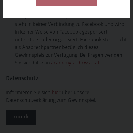
Das Gewinnspiel wird von der Hochschule
Campus Wien Academy GmbH durchgeführt und
steht in keiner Verbindung zu Facebook und wird
in keiner Weise von Facebook gesponsert,
unterstützt oder organisiert. Facebook steht nicht
als Ansprechpartner bezüglich dieses
Gewinnspiels zur Verfügung. Bei Fragen wenden
Sie sich bitte an
academy[at]hcw.ac.at
.
Datenschutz
Informieren Sie sich
hier
über unsere
Datenschutzerklärung zum Gewinnspiel.
Zurück