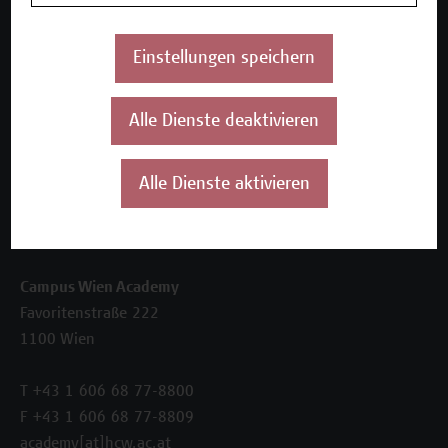
Beratungsleistungen
Einstellungen speichern
Über uns
Die Campus Wien Academy
Referenzen und Partner*innen
Alle Dienste deaktivieren
Unser Team
News
Alle Dienste aktivieren
Termine
Kontakt
Campus Wien Academy
Favoritenstraße 222
1100 Wien
T +43 1 606 68 77-8800
F +43 1 606 68 77-8809
academy[at]hcw.ac.at