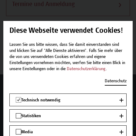
Termine und Anmeldung
Diese Webseite verwendet Cookies!
Beschreibung
Lassen Sie uns bitte wissen, dass Sie damit einverstanden sind
und klicken Sie auf "Alle Dienste aktivieren". Falls Sie mehr über
Termine und Anmeldung
die von uns verwendeten Cookies erfahren und eigene
Einstellungen vornehmen möchten, werfen Sie bitte einen Blick in
unsere Einstellungen oder in die
Datenschutzerklärung
.
Datenschutz
Mehr Infos gewünscht?
Technisch notwendig
Statistiken
Unser Angebot
Seminare und Zertifikatsprogramme
Media
Inhouse-Weiterbildung