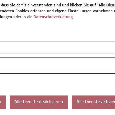
 dass Sie damit einverstanden sind und klicken Sie auf "Alle Dienst
endeten Cookies erfahren und eigene Einstellungen vornehmen m
Be
llungen oder in die
Datenschutzerklärung
.
T
ontakt
Über uns
Campus
Die Campus Wien
Favorit
n
Alle Dienste deaktivieren
Alle Dienste aktivie
Academy
1100 W
Referenzen und