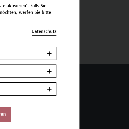
e aktivieren". Falls Sie
öchten, werfen Sie bitte
schreibung
Datenschutz
ermine und Anmeldung
 Wien Academy
enstraße 222
ren
ien