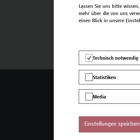
Lassen Sie uns bitte wissen,
mehr über die von uns verw
einen Blick in unsere Einste
Termine und Anmeldung
Technisch notwendig
Statistiken
Mehr Infos gewünscht?
Media
Unser Angebot
K
Seminare und
Einstellungen speicher
Zertifikatsprogramme
Inhouse-Weiterbildung