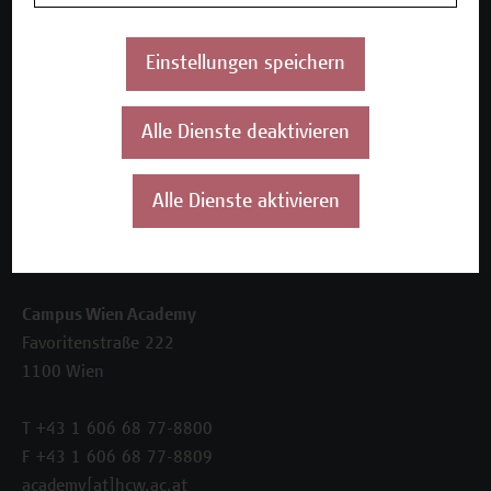
Beratungsleistungen
Einstellungen speichern
Über uns
Die Campus Wien Academy
Referenzen und Partner*innen
Alle Dienste deaktivieren
Unser Team
News
Alle Dienste aktivieren
Termine
Kontakt
Campus Wien Academy
Favoritenstraße 222
1100 Wien
T +43 1 606 68 77-8800
F +43 1 606 68 77-8809
academy[at]hcw.ac.at