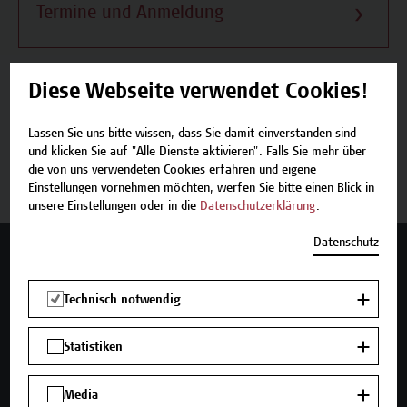
Termine und Anmeldung
Diese Webseite verwendet Cookies!
Beschreibung
Lassen Sie uns bitte wissen, dass Sie damit einverstanden sind
und klicken Sie auf "Alle Dienste aktivieren". Falls Sie mehr über
Termine und Anmeldung
die von uns verwendeten Cookies erfahren und eigene
Einstellungen vornehmen möchten, werfen Sie bitte einen Blick in
unsere Einstellungen oder in die
Datenschutzerklärung
.
Datenschutz
Mehr Infos gewünscht?
Technisch notwendig
Statistiken
Unser Angebot
Seminare und Zertifikatsprogramme
Media
Inhouse-Weiterbildung