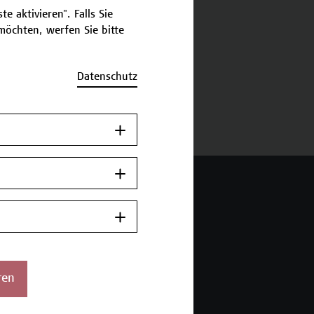
e aktivieren". Falls Sie
öchten, werfen Sie bitte
schreibung
Datenschutz
ermine und Anmeldung
 Wien Academy
enstraße 222
ren
ien