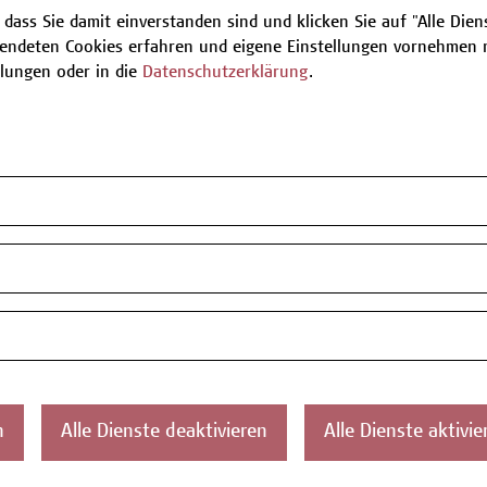
 dass Sie damit einverstanden sind und klicken Sie auf "Alle Dienst
endeten Cookies erfahren und eigene Einstellungen vornehmen m
Be
llungen oder in die
Datenschutzerklärung
.
T
ontakt
Über uns
Campus
Die Campus Wien
Favorit
n
Alle Dienste deaktivieren
Alle Dienste aktivie
Academy
1100 W
Referenzen und