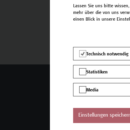
Lassen Sie uns bitte wissen,
mehr über die von uns verw
einen Blick in unsere Einste
Termine und Anmeldung
Technisch notwendig
Statistiken
Mehr Infos gewünscht?
Media
Unser Angebot
K
Seminare und
Einstellungen speicher
Zertifikatsprogramme
Inhouse-Weiterbildung