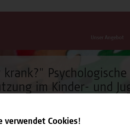
Unser Angebot
 krank?" Psychologische
utzung im Kinder- und J
e verwendet Cookies!