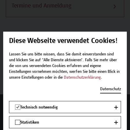
Termine und Anmeldung
Diese Webseite verwendet Cookies!
Beschreibung
Lassen Sie uns bitte wissen, dass Sie damit einverstanden sind
Termine und Anmeldung
und klicken Sie auf "Alle Dienste aktivieren". Falls Sie mehr über
die von uns verwendeten Cookies erfahren und eigene
Einstellungen vornehmen möchten, werfen Sie bitte einen Blick in
Zurück zum Micro-Credential
unsere Einstellungen oder in die
Datenschutzerklärung
.
Datenschutz
Mehr Infos gewünscht?
Technisch notwendig
Statistiken